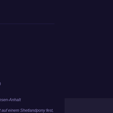
m
)
chsen-Anhalt
t auf einem Shetlandpony fest,