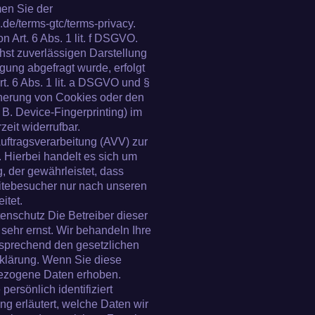
men Sie der
de/terms-gtc/terms-privacy.
Art. 6 Abs. 1 lit. f DSGVO.
chst zuverlässigen Darstellung
gung abgefragt wurde, erfolgt
t. 6 Abs. 1 lit. a DSGVO und §
cherung von Cookies oder den
 B. Device-Fingerprinting) im
eit widerrufbar.
uftragsverarbeitung (AVV) zur
Hierbei handelt es sich um
, der gewährleistet, dass
tebesucher nur nach unseren
itet.
enschutz Die Betreiber dieser
sehr ernst. Wir behandeln Ihre
tsprechend den gesetzlichen
rklärung. Wenn Sie diese
ezogene Daten erhoben.
rsönlich identifiziert
g erläutert, welche Daten wir