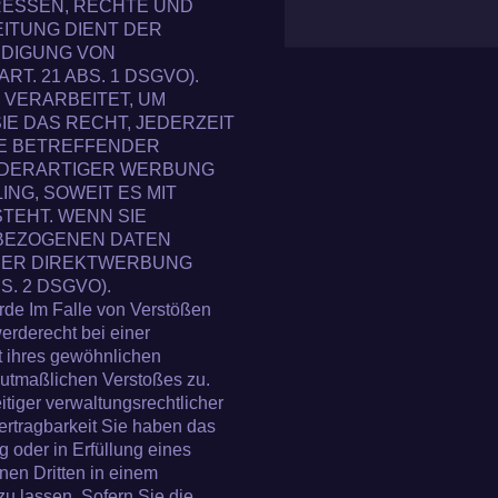
RESSEN, RECHTE UND
ITUNG DIENT DER
IDIGUNG VON
. 21 ABS. 1 DSGVO).
VERARBEITET, UM
IE DAS RECHT, JEDERZEIT
IE BETREFFENDER
 DERARTIGER WERBUNG
ING, SOWEIT ES MIT
TEHT. WENN SIE
BEZOGENEN DATEN
DER DIREKTWERBUNG
. 2 DSGVO).
rde Im Falle von Verstößen
rderecht bei einer
t ihres gewöhnlichen
 mutmaßlichen Verstoßes zu.
iger verwaltungsrechtlicher
ertragbarkeit Sie haben das
g oder in Erfüllung eines
inen Dritten in einem
 lassen. Sofern Sie die