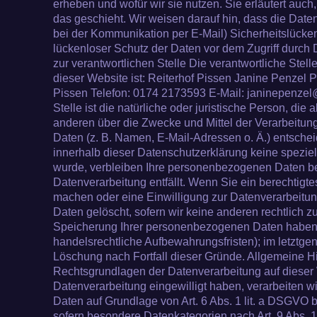
erheben und wofür wir sie nutzen. Sie erläutert au
das geschieht. Wir weisen darauf hin, dass die Daten
bei der Kommunikation per E-Mail) Sicherheitslücke
lückenloser Schutz der Daten vor dem Zugriff durch Dr
zur verantwortlichen Stelle Die verantwortliche Stell
dieser Website ist: Reiterhof Pissen Janine Penzel
Pissen Telefon: 0174 2173593 E-Mail: janinepenzel
Stelle ist die natürliche oder juristische Person, die
anderen über die Zwecke und Mittel der Verarbeit
Daten (z. B. Namen, E-Mail-Adressen o. Ä.) entsche
innerhalb dieser Datenschutzerklärung keine spezie
wurde, verbleiben Ihre personenbezogenen Daten bei
Datenverarbeitung entfällt. Wenn Sie ein berechtigt
machen oder eine Einwilligung zur Datenverarbeitun
Daten gelöscht, sofern wir keine anderen rechtlich z
Speicherung Ihrer personenbezogenen Daten haben (
handelsrechtliche Aufbewahrungsfristen); im letztgena
Löschung nach Fortfall dieser Gründe. Allgemeine 
Rechtsgrundlagen der Datenverarbeitung auf dieser 
Datenverarbeitung eingewilligt haben, verarbeiten 
Daten auf Grundlage von Art. 6 Abs. 1 lit. a DSGVO bz
sofern besondere Datenkategorien nach Art. 9 Abs.