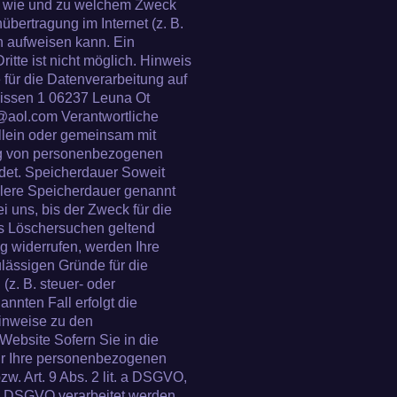
ch, wie und zu welchem Zweck
übertragung im Internet (z. B.
n aufweisen kann. Ein
itte ist nicht möglich. Hinweis
e für die Datenverarbeitung auf
 Pissen 1 06237 Leuna Ot
@aol.com Verantwortliche
 allein oder gemeinsam mit
ung von personenbezogenen
idet. Speicherdauer Soweit
llere Speicherdauer genannt
 uns, bis der Zweck für die
es Löschersuchen geltend
g widerrufen, werden Ihre
ulässigen Gründe für die
z. B. steuer- oder
nnten Fall erfolgt die
Hinweise zu den
Website Sofern Sie in die
wir Ihre personenbezogenen
w. Art. 9 Abs. 2 lit. a DSGVO,
 1 DSGVO verarbeitet werden.