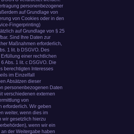
Übertragung personenbezogener
 außerdem auf Grundlage von
herung von Cookies oder in den
vice-Fingerprinting)
sätzlich auf Grundlage von § 25
bar. Sind Ihre Daten zur
icher Maßnahmen erforderlich,
Abs. 1 lit. b DSGVO. Des
 Erfüllung einer rechtlichen
. 6 Abs. 1 lit. c DSGVO. Die
s berechtigten Interesses
eils im Einzelfall
den Absätzen dieser
 von personenbezogenen Daten
mit verschiedenen externen
ermittlung von
erforderlich. Wir geben
n weiter, wenn dies im
 wir gesetzlich hierzu
uerbehörden), wenn wir ein
VO an der Weitergabe haben