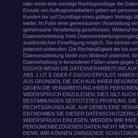
oder wenn eine sonstige Rechtsgrundlage die Daten
Einsatz von Auftragsverarbeitern geben wir person
Kunden nur auf Grundlage eines gültigen Vertrags ü
weiter. Im Falle einer gemeinsamen Verarbeitung wir
gemeinsame Verarbeitung geschlossen. Widerruf Ihre
Datenverarbeitung Viele Datenverarbeitungsvorgänge
ausdrücklichen Einwilligung möglich. Sie können eine
jederzeit widerrufen. Die Rechtmäßigkeit der bis zum
Datenverarbeitung bleibt vom Widerruf unberührt. W
Datenerhebung in besonderen Fällen sowie gegen Di
DSGVO) WENN DIE DATENVERARBEITUNG AUF 
ABS. 1 LIT. E ODER F DSGVO ERFOLGT, HABEN
AUS GRÜNDEN, DIE SICH AUS IHRER BESOND
GEGEN DIE VERARBEITUNG IHRER PERSONE
WIDERSPRUCH EINZULEGEN; DIES GILT AUCH 
BESTIMMUNGEN GESTÜTZTES PROFILING. DIE 
RECHTSGRUNDLAGE, AUF DENEN EINE VERAR
ENTNEHMEN SIE DIESER DATENSCHUTZERKL
WIDERSPRUCH EINLEGEN, WERDEN WIR IHR
PERSONENBEZOGENEN DATEN NICHT MEHR VE
DENN, WIR KÖNNEN ZWINGENDE SCHUTZWÜR