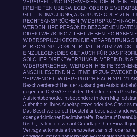
VERARBEITUNG NACHWEISEN, DIE IHRE INTE
FREIHEITEN ÜBERWIEGEN ODER DIE VERARBE
GELTENDMACHUNG, AUSÜBUNG ODER VERTE
RECHTSANSPRÜCHEN (WIDERSPRUCH NACH ART
WERDEN IHRE PERSONENBEZOGENEN DATEN 
DIREKTWERBUNG ZU BETREIBEN, SO HABEN S
WIDERSPRUCH GEGEN DIE VERARBEITUNG S
PERSONENBEZOGENER DATEN ZUM ZWECKE
EINZULEGEN; DIES GILT AUCH FÜR DAS PROFIL
SOLCHER DIREKTWERBUNG IN VERBINDUNG S
WIDERSPRECHEN, WERDEN IHRE PERSONEN
ANSCHLIESSEND NICHT MEHR ZUM ZWECKE 
VERWENDET (WIDERSPRUCH NACH ART. 21 ABS
Beschwerderecht bei der zuständigen Aufsichtsbehö
gegen die DSGVO steht den Betroffenen ein Beschwe
Aufsichtsbehörde, insbesondere in dem Mitgliedstaa
Aufenthalts, ihres Arbeitsplatzes oder des Orts des
Das Beschwerderecht besteht unbeschadet anderweit
oder gerichtlicher Rechtsbehelfe. Recht auf Datenüb
Recht, Daten, die wir auf Grundlage Ihrer Einwilligun
Vertrags automatisiert verarbeiten, an sich oder an e
gängigen, maschinenlesbaren Format aushändigen zu