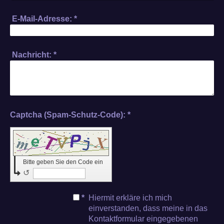
E-Mail-Adresse:
*
Nachricht:
*
Captcha (Spam-Schutz-Code): *
Bitte geben Sie den Code ein
↺
*
Hiermit erkläre ich mich
einverstanden, dass meine in das
Kontaktformular eingegebenen